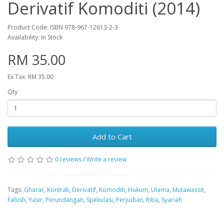
Derivatif Komoditi (2014)
Product Code: ISBN 978-967-12613-2-3
Availability: In Stock
RM 35.00
Ex Tax: RM 35.00
Qty
Add to Cart
0 reviews
/
Write a review
Tags:
Gharar
,
Kontrak
,
Derivatif
,
Komoditi
,
Hukum
,
Ulama
,
Mutawassit
,
Fahish
,
Yasir
,
Perundangan
,
Spekulasi
,
Perjudian
,
Riba
,
Syariah