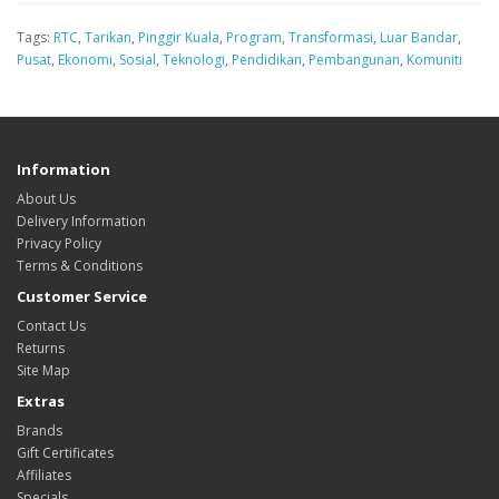
Tags:
RTC
,
Tarikan
,
Pinggir Kuala
,
Program
,
Transformasi
,
Luar Bandar
,
Pusat
,
Ekonomi
,
Sosial
,
Teknologi
,
Pendidikan
,
Pembangunan
,
Komuniti
Information
About Us
Delivery Information
Privacy Policy
Terms & Conditions
Customer Service
Contact Us
Returns
Site Map
Extras
Brands
Gift Certificates
Affiliates
Specials