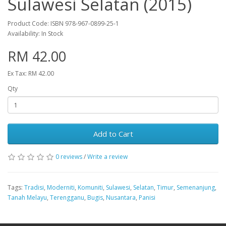
Sulawesi Selatan (2015)
Product Code: ISBN 978-967-0899-25-1
Availability: In Stock
RM 42.00
Ex Tax: RM 42.00
Qty
Add to Cart
0 reviews
/
Write a review
Tags:
Tradisi
,
Moderniti
,
Komuniti
,
Sulawesi
,
Selatan
,
Timur
,
Semenanjung
,
Tanah Melayu
,
Terengganu
,
Bugis
,
Nusantara
,
Panisi