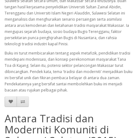
Sulawesi Selatan secara umum, dan Makassar secara khususnya. Buah
tangan hasil kerjasama penyelidikan Universiti Sultan Zainal Abidin,
Terengganu dan Universiti Islam Negeri Alauddin, Sulawesi Selatan ini
menganalisis dan menghuraikan senario persaingan serta asimilasi
antara arus kemodenan dan ketahanan tradisi masyarakat Makassar. Ia
mengupas sejarah budaya, sosio budaya Bugis-Terengganu, faktor
persekitaran punca penghijrahan Bugis di Nusantara, dan rahsia
teknologi tradisi industri kapal Pinisi.
Buku ini turut membicarakan tentang aspek metafizik, pendidikan tradisi
mendepani modenisasi, dan konsep perekonomian masyarakat Tana
Toa di Kajang. Selain itu, potensi sektor pelancongan Makassar turut
dibincangkan. Pendek kata, tema 'tradisi dan moderniti' menjadikan buku
ini bersifat unik dan fikiran pembaca belayar di antara dua zaman.
Pendekatannya yang bersifat santai membolehkan buku ini menjadi
bacaan atau rujukan pelbagai pihak.
Antara Tradisi dan
Moderniti Komuniti di