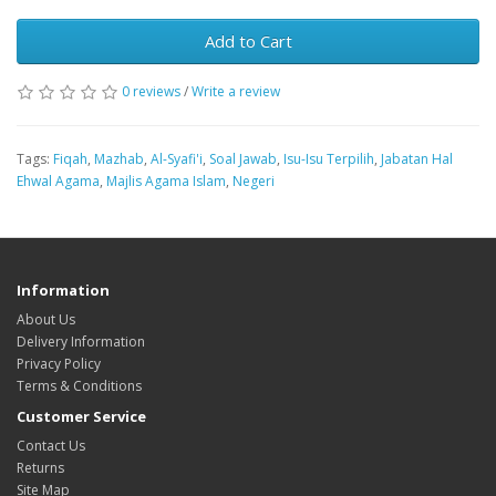
Add to Cart
0 reviews
/
Write a review
Tags:
Fiqah
,
Mazhab
,
Al-Syafi'i
,
Soal Jawab
,
Isu-Isu Terpilih
,
Jabatan Hal
Ehwal Agama
,
Majlis Agama Islam
,
Negeri
Information
About Us
Delivery Information
Privacy Policy
Terms & Conditions
Customer Service
Contact Us
Returns
Site Map