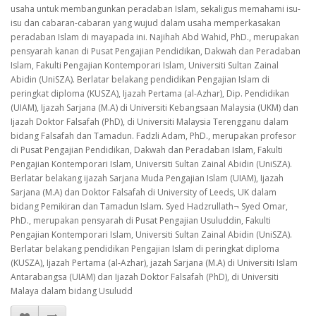
usaha untuk membangunkan peradaban Islam, sekaligus memahami isu-
isu dan cabaran-cabaran yang wujud dalam usaha memperkasakan
peradaban Islam di mayapada ini. Najihah Abd Wahid, PhD., merupakan
pensyarah kanan di Pusat Pengajian Pendidikan, Dakwah dan Peradaban
Islam, Fakulti Pengajian Kontemporari Islam, Universiti Sultan Zainal
Abidin (UniSZA). Berlatar belakang pendidikan Pengajian Islam di
peringkat diploma (KUSZA), Ijazah Pertama (al-Azhar), Dip. Pendidikan
(UIAM), Ijazah Sarjana (M.A) di Universiti Kebangsaan Malaysia (UKM) dan
Ijazah Doktor Falsafah (PhD), di Universiti Malaysia Terengganu dalam
bidang Falsafah dan Tamadun. Fadzli Adam, PhD., merupakan profesor
di Pusat Pengajian Pendidikan, Dakwah dan Peradaban Islam, Fakulti
Pengajian Kontemporari Islam, Universiti Sultan Zainal Abidin (UniSZA).
Berlatar belakang ijazah Sarjana Muda Pengajian Islam (UIAM), Ijazah
Sarjana (M.A) dan Doktor Falsafah di University of Leeds, UK dalam
bidang Pemikiran dan Tamadun Islam. Syed Hadzrullath¬ Syed Omar,
PhD., merupakan pensyarah di Pusat Pengajian Usuluddin, Fakulti
Pengajian Kontemporari Islam, Universiti Sultan Zainal Abidin (UniSZA).
Berlatar belakang pendidikan Pengajian Islam di peringkat diploma
(KUSZA), Ijazah Pertama (al-Azhar), jazah Sarjana (M.A) di Universiti Islam
Antarabangsa (UIAM) dan Ijazah Doktor Falsafah (PhD), di Universiti
Malaya dalam bidang Usuludd