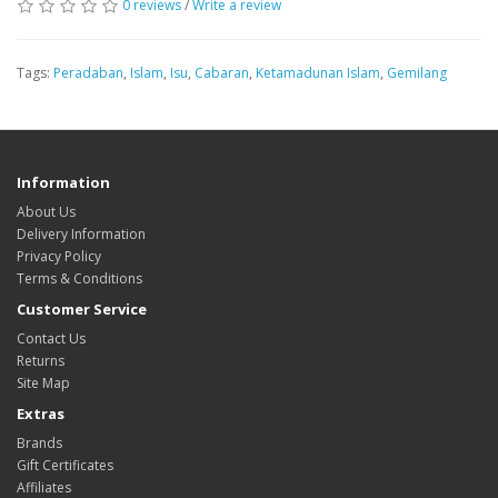
0 reviews
/
Write a review
Tags:
Peradaban
,
Islam
,
Isu
,
Cabaran
,
Ketamadunan Islam
,
Gemilang
Information
About Us
Delivery Information
Privacy Policy
Terms & Conditions
Customer Service
Contact Us
Returns
Site Map
Extras
Brands
Gift Certificates
Affiliates