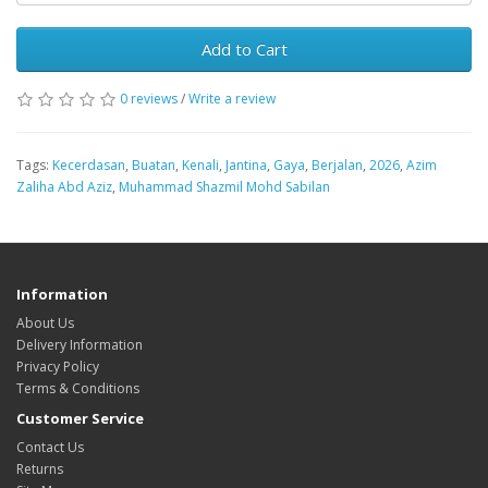
Add to Cart
0 reviews
/
Write a review
Tags:
Kecerdasan
,
Buatan
,
Kenali
,
Jantina
,
Gaya
,
Berjalan
,
2026
,
Azim
Zaliha Abd Aziz
,
Muhammad Shazmil Mohd Sabilan
Information
About Us
Delivery Information
Privacy Policy
Terms & Conditions
Customer Service
Contact Us
Returns