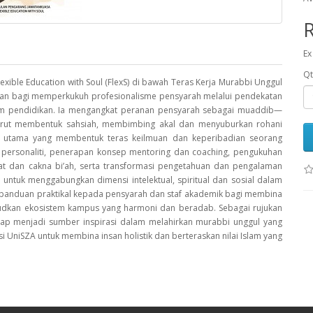
Ex
Qt
ible Education with Soul (FlexS) di bawah Teras Kerja Murabbi Unggul
gunkan bagi memperkukuh profesionalisme pensyarah melalui pendekatan
alam pendidikan. Ia mengangkat peranan pensyarah sebagai muaddib—
turut membentuk sahsiah, membimbing akal dan menyuburkan rohani
s utama yang membentuk teras keilmuan dan keperibadian seorang
personaliti, penerapan konsep mentoring dan coaching, pengukuhan
t dan cakna bi’ah, serta transformasi pengetahuan dan pengalaman
h untuk menggabungkan dimensi intelektual, spiritual dan sosial dalam
 panduan praktikal kepada pensyarah dan staf akademik bagi membina
judkan ekosistem kampus yang harmoni dan beradab. Sebagai rujukan
arap menjadi sumber inspirasi dalam melahirkan murabbi unggul yang
isi UniSZA untuk membina insan holistik dan berteraskan nilai Islam yang