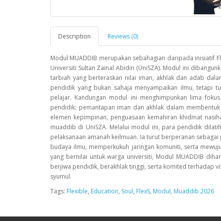
Description
Reviews (0)
Modul MUADDIB merupakan sebahagian daripada inisiatif Flex
Universiti Sultan Zainal Abidin (UniSZA). Modul ini diban
tarbiah yang berteraskan nilai iman, akhlak dan adab d
pendidik yang bukan sahaja menyampaikan ilmu, tetapi 
pelajar. Kandungan modul ini menghimpunkan lima foku
pendidik: pemantapan iman dan akhlak dalam membentuk 
elemen kepimpinan, penguasaan kemahiran khidmat nasiha
muaddib di UniSZA. Melalui modul ini, para pendidik dilati
pelaksanaan amanah keilmuan. Ia turut berperanan sebagai
budaya ilmu, memperkukuh jaringan komuniti, serta mewu
yang bernilai untuk warga universiti, Modul MUADDIB dih
berjiwa pendidik, berakhlak tinggi, serta komited terhadap v
syumul.
Tags:
Flexible
,
Education
,
Soul
,
FlexS
,
Modul
,
Muaddib 2026