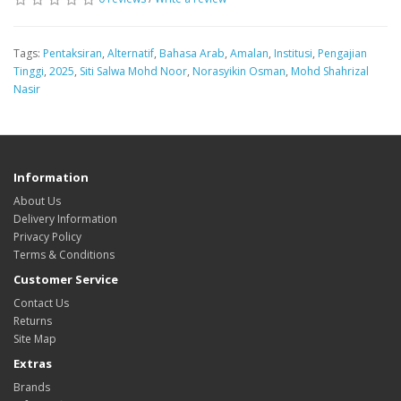
Tags:
Pentaksiran
,
Alternatif
,
Bahasa Arab
,
Amalan
,
Institusi
,
Pengajian
Tinggi
,
2025
,
Siti Salwa Mohd Noor
,
Norasyikin Osman
,
Mohd Shahrizal
Nasir
Information
About Us
Delivery Information
Privacy Policy
Terms & Conditions
Customer Service
Contact Us
Returns
Site Map
Extras
Brands