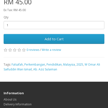
RM 45.00
Ex Tax: RM 45.00
Qty
Add to Cart
0 reviews
/
Write a review
Tags:
Falsafah
,
Perkembangan
,
Pendidikan
,
Malaysia
,
2025
,
W Omar Ali
Saifuddin Wan Ismail
,
Ab. Aziz Sulaiman
Information
About Us
Delivery Information