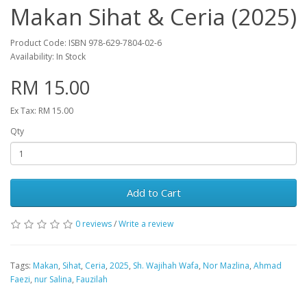
Makan Sihat & Ceria (2025)
Product Code: ISBN 978-629-7804-02-6
Availability: In Stock
RM 15.00
Ex Tax: RM 15.00
Qty
Add to Cart
0 reviews
/
Write a review
Tags:
Makan
,
Sihat
,
Ceria
,
2025
,
Sh. Wajihah Wafa
,
Nor Mazlina
,
Ahmad
Faezi
,
nur Salina
,
Fauzilah