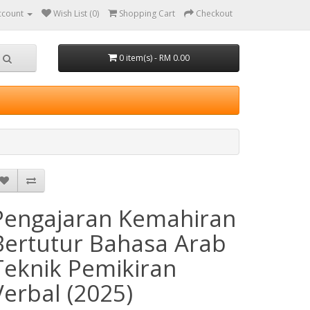
ccount
Wish List (0)
Shopping Cart
Checkout
0 item(s) - RM 0.00
Pengajaran Kemahiran
Bertutur Bahasa Arab
Teknik Pemikiran
Verbal (2025)