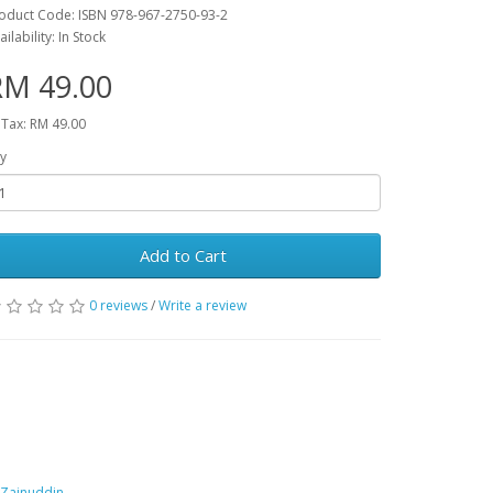
oduct Code: ISBN 978-967-2750-93-2
ailability: In Stock
RM 49.00
 Tax: RM 49.00
y
Add to Cart
0 reviews
/
Write a review
Zainuddin