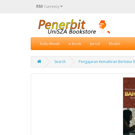
RM
Currency
Buku Ilmiah
e-Book
Jurnal
Modul
Search
Pengajaran Kemahiran Bertutur B