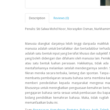
Description
Reviews (0)
Penulis: Siti Salwa Mohd Noor, Norasyikin Osman, Nurkhami
Manusia diangkat darjatnya lebih tinggi daripada makhluk
manusia adalah untuk bertafakkur dan bertadabbur terhada
adalah satu bentuk input yang bersifat khusus dan subjektif.
yang boleh didengari dan difahami oleh manusia lain. Pemi
atau satu bentuk luahan perasaan. Hakikatnya, tidak a
mentafsirkannya melainkan setelah mendengarinya sendiri. S
fikiran mereka secara terbuka, lantang dan spontan. Tanpa
membantu pembelajaran sesuatu bahasa serta membina karakter 
memberi pendedahan kepada masyarakat mengenai manfa
khususnya untuk meningkatkan penguasaan kemahiran bert
pengajaran bahasa serta sesuai untuk pembacaan ibu bapa
bidang pendidikan kemahiran bahasa. Maka, tidak rugilah
memanfaatkan buku ini.
Tags:
Pengajaran
,
Kemahiran
,
Bertutur
,
Bahasa
,
Arab
,
Teknik