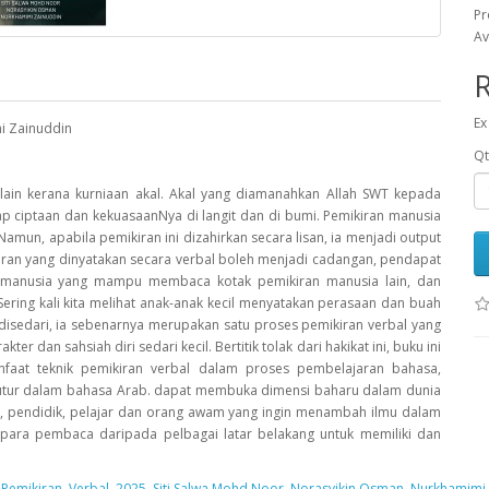
Pr
Av
Ex
mi Zainuddin
Qt
 lain kerana kurniaan akal. Akal yang diamanahkan Allah SWT kepada
p ciptaan dan kekuasaanNya di langit dan di bumi. Pemikiran manusia
 Namun, apabila pemikiran ini dizahirkan secara lisan, ia menjadi output
kiran yang dinyatakan secara verbal boleh menjadi cadangan, pendapat
da manusia yang mampu membaca kotak pemikiran manusia lain, dan
ering kali kita melihat anak-anak kecil menyatakan perasaan dan buah
 disedari, ia sebenarnya merupakan satu proses pemikiran verbal yang
dan sahsiah diri sedari kecil. Bertitik tolak dari hakikat ini, buku ini
at teknik pemikiran verbal dalam proses pembelajaran bahasa,
utur dalam bahasa Arab. dapat membuka dimensi baharu dalam dunia
, pendidik, pelajar dan orang awam yang ingin menambah ilmu dalam
 para pembaca daripada pelbagai latar belakang untuk memiliki dan
,
Pemikiran
,
Verbal
,
2025
,
Siti Salwa Mohd Noor
,
Norasyikin Osman
,
Nurkhamimi 