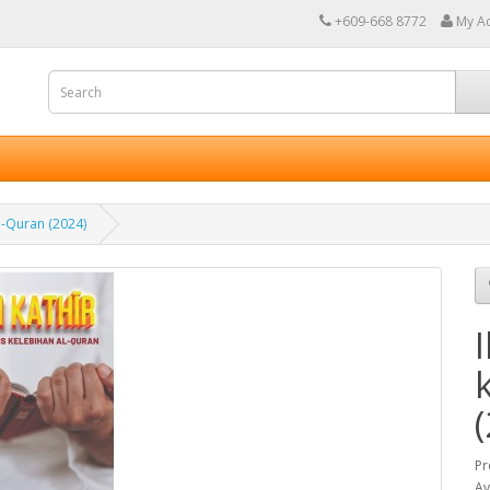
+609-668 8772
My A
l-Quran (2024)
Pr
Av