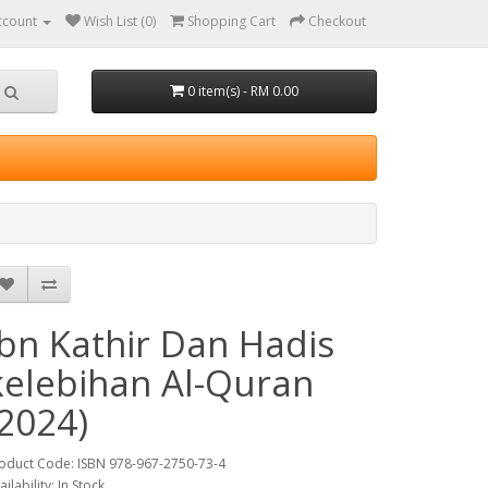
ccount
Wish List (0)
Shopping Cart
Checkout
0 item(s) - RM 0.00
Ibn Kathir Dan Hadis
kelebihan Al-Quran
(2024)
oduct Code: ISBN 978-967-2750-73-4
ailability: In Stock