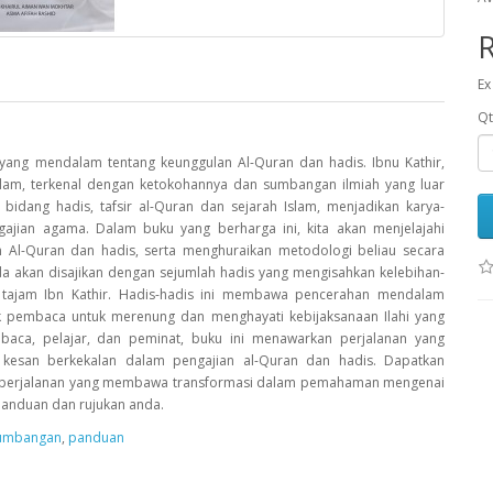
Ex
Qt
yang mendalam tentang keunggulan Al-Quran dan hadis. Ibnu Kathir,
lam, terkenal dengan ketokohannya dan sumbangan ilmiah yang luar
idang hadis, tafsir al-Quran dan sejarah Islam, menjadikan karya-
ajian agama. Dalam buku yang berharga ini, kita akan menjelajahi
 Al-Quran dan hadis, serta menghuraikan metodologi beliau secara
. Anda akan disajikan dengan sejumlah hadis yang mengisahkan kelebihan-
 tajam Ibn Kathir. Hadis-hadis ini membawa pencerahan mendalam
k pembaca untuk merenung dan menghayati kebijaksanaan Ilahi yang
baca, pelajar, dan peminat, buku ini menawarkan perjalanan yang
an kesan berkekalan dalam pengajian al-Quran dan hadis. Dapatkan
ula perjalanan yang membawa transformasi dalam pemahaman mengenai
panduan dan rujukan anda.
umbangan
,
panduan