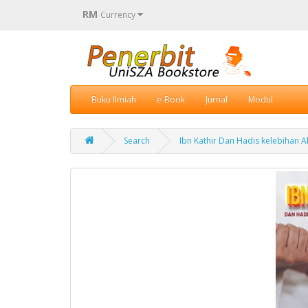
RM
Currency
Buku Ilmiah
e-Book
Jurnal
Modul
Search
Ibn Kathir Dan Hadis kelebihan A