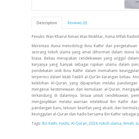
Description
Reviews (0)
Penulis: Wan Khairul Aiman Wan Mokhtar, Asma Afifah Rashid
Merentasi dunia metodologi Ibnu Kathir dan pengetahuan 
seorang tokoh ulama yang amat dihormati dalam dunia Is
biasa. Beliau merupakan cendekiawan yang unggul dalam b
karyanya yang banyak sebagai rujukan utama dalam peng
pendekatan unik Ibnu Kathir dalam memahami keunggulan
terperinci dalam kitab Faḍā’il al-Qur’ān karangan beliau
kelebihan Al-Quran, yang dipaparkan melalui pandangan
mengenai keistimewaan dan kemuliaan al-Quran, mengaja
terkandung di dalamnya. Sesuai untuk cendekiawan, pem
mengasyikkan melalui warisan intelektual Ibn Kathir d
pandangan baru, telusuri kearifan yang abadi, dan berm
keunggulan al-Quran dan hadis bersama Ibn Kathir sebagai 
Tags:
Ibn Kathi
,
Hadis
,
Al-Quran
,
2024
,
tokoh ulama
,
ilmiah
,
s