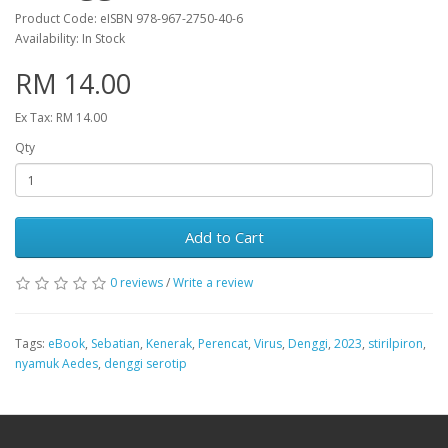
Product Code: eISBN 978-967-2750-40-6
Availability: In Stock
RM 14.00
Ex Tax: RM 14.00
Qty
Add to Cart
0 reviews
/
Write a review
Tags:
eBook
,
Sebatian
,
Kenerak
,
Perencat
,
Virus
,
Denggi
,
2023
,
stirilpiron
,
nyamuk Aedes
,
denggi serotip