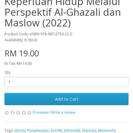
Keperluan Hidup Melalui
Perspektif Al-Ghazali dan
Maslow (2022)
Product Code: eISBN 978-967-2750-22-2
Availability: In Stock
RM 19.00
Ex Tax: RM 19.00
Qty
Add to Cart
0 reviews
/
Write a review
Tags:
eBook
,
Penyelesaian
,
Konflik
,
Kehendak
,
Manusia
,
Memenuhi
,