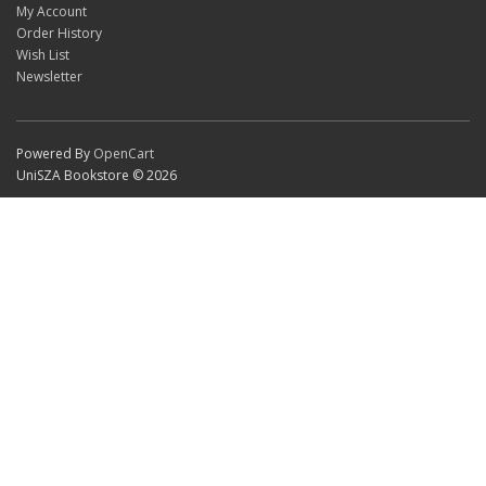
My Account
Order History
Wish List
Newsletter
Powered By
OpenCart
UniSZA Bookstore © 2026