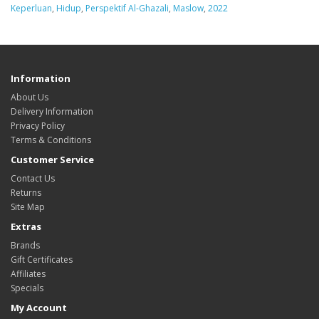
Keperluan
,
Hidup
,
Perspektif Al-Ghazali
,
Maslow
,
2022
Information
About Us
Delivery Information
Privacy Policy
Terms & Conditions
Customer Service
Contact Us
Returns
Site Map
Extras
Brands
Gift Certificates
Affiliates
Specials
My Account