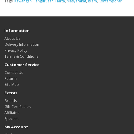
Tags:
Kewangan
,
Pengurusan
,
Harta
,
Masyarakat
,
Islam
,
Kontemporari
Information
About Us
Delivery Information
Privacy Policy
Terms & Conditions
Customer Service
Contact Us
Returns
Site Map
Extras
Brands
Gift Certificates
Affiliates
Specials
My Account