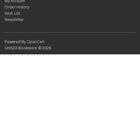
My Account
Order History
Wish List
Newsletter
Powered By
OpenCart
UniSZA Bookstore © 2026