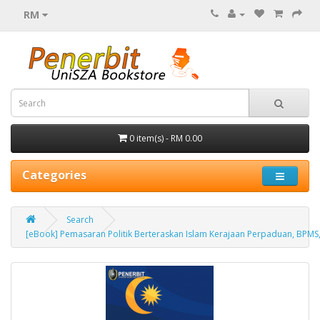
RM
0 item(s) - RM 0.00
Categories
Search
[eBook] Pemasaran Politik Berteraskan Islam Kerajaan Perpaduan, BPMS,