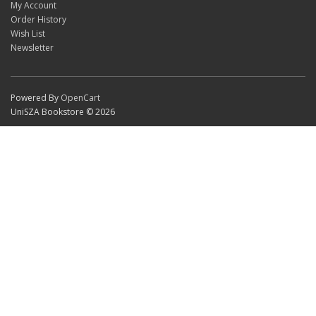
My Account
Order History
Wish List
Newsletter
Powered By
OpenCart
UniSZA Bookstore © 2026