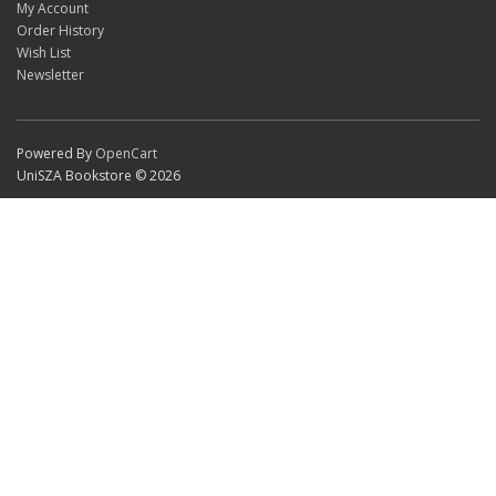
My Account
Order History
Wish List
Newsletter
Powered By
OpenCart
UniSZA Bookstore © 2026