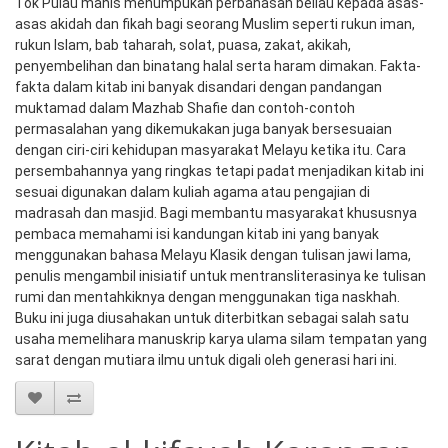
Tok Pulau manis menumpukan perbahasan beliau kepada asas-
asas akidah dan fikah bagi seorang Muslim seperti rukun iman, 
rukun Islam, bab taharah, solat, puasa, zakat, akikah, 
penyembelihan dan binatang halal serta haram dimakan. Fakta-
fakta dalam kitab ini banyak disandari dengan pandangan 
muktamad dalam Mazhab Shafie dan contoh-contoh 
permasalahan yang dikemukakan juga banyak bersesuaian 
dengan ciri-ciri kehidupan masyarakat Melayu ketika itu. Cara 
persembahannya yang ringkas tetapi padat menjadikan kitab ini 
sesuai digunakan dalam kuliah agama atau pengajian di 
madrasah dan masjid. Bagi membantu masyarakat khususnya 
pembaca memahami isi kandungan kitab ini yang banyak 
menggunakan bahasa Melayu Klasik dengan tulisan jawi lama, 
penulis mengambil inisiatif untuk mentransliterasinya ke tulisan 
rumi dan mentahkiknya dengan menggunakan tiga naskhah. 
Buku ini juga diusahakan untuk diterbitkan sebagai salah satu 
usaha memelihara manuskrip karya ulama silam tempatan yang 
sarat dengan mutiara ilmu untuk digali oleh generasi hari ini.  