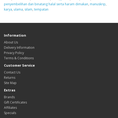
penyembelihan dan binatang halal serta haram dimakan
,
manuskrip
,
karya
,
ulama
,
silam
,
tempatan
Information
About Us
Delivery Information
Privacy Policy
Terms & Conditions
Customer Service
Contact Us
Returns
Site Map
Extras
Brands
Gift Certificates
Affiliates
Specials