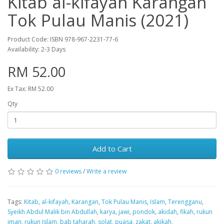
Kitab al-kifayah Karangan
Tok Pulau Manis (2021)
Product Code: ISBN 978-967-2231-77-6
Availability: 2-3 Days
RM 52.00
Ex Tax: RM 52.00
Qty
Add to Cart
0 reviews
/
Write a review
Tags:
Kitab
,
al-kifayah
,
Karangan
,
Tok Pulau Manis
,
Islam
,
Terengganu
,
Syeikh Abdul Malik bin Abdullah
,
karya
,
jawi
,
pondok
,
akidah
,
fikah
,
rukun
iman
,
rukun Islam
,
bab taharah
,
solat
,
puasa
,
zakat
,
akikah
,