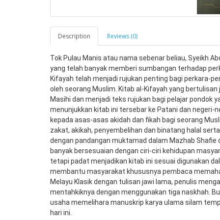
Description
Reviews (0)
Tok Pulau Manis atau nama sebenar beliau, Syeikh Ab
yang telah banyak memberi sumbangan terhadap perkem
Kifayah telah menjadi rujukan penting bagi perkara-pe
oleh seorang Muslim. Kitab al-Kifayah yang bertulisan 
Masihi dan menjadi teks rujukan bagi pelajar pondok ya
menunjukkan kitab ini tersebar ke Patani dan negeri-
kepada asas-asas akidah dan fikah bagi seorang Muslim
zakat, akikah, penyembelihan dan binatang halal serta
dengan pandangan muktamad dalam Mazhab Shafie d
banyak bersesuaian dengan ciri-ciri kehidupan masyar
tetapi padat menjadikan kitab ini sesuai digunakan da
membantu masyarakat khususnya pembaca memahami 
Melayu Klasik dengan tulisan jawi lama, penulis mengam
mentahkiknya dengan menggunakan tiga naskhah. Buku 
usaha memelihara manuskrip karya ulama silam tempat
hari ini.  