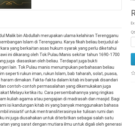
Ex
Qt
dul Malik bin Abdullah merupakan ulama kelahiran Terengganu 
bangan Islam di Terengganu. Karya fikah beliau berjudul al-
rkara yang berkaitan asas hukum syarak yang perlu diketahui 
jawi ini dikarang oleh Tok Pulau Manis sekitar tahun 1690-1700 
ng juga  diasaskan oleh beliau. Terdapat juga bukti 
negeri lain. Tok Pulau manis menumpukan perbahasan beliau 
 seperti rukun iman, rukun Islam, bab taharah, solat, puasa, 
 haram dimakan. Fakta-fakta dalam kitab ini banyak disandari 
an contoh-contoh permasalahan yang dikemukakan juga 
akat Melayu ketika itu. Cara persembahannya yang ringkas 
lam kuliah agama atau pengajian di madrasah dan masjid. Bagi 
isi kandungan kitab ini yang banyak menggunakan bahasa 
bil inisiatif untuk mentransliterasinya ke tulisan rumi dan 
ini juga diusahakan untuk diterbitkan sebagai salah satu 
an yang sarat dengan mutiara ilmu untuk digali oleh generasi 