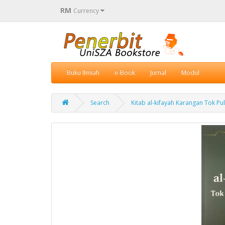
RM
Currency
Buku Ilmiah
e-Book
Jurnal
Modul
Search
Kitab al-kifayah Karangan Tok Pu