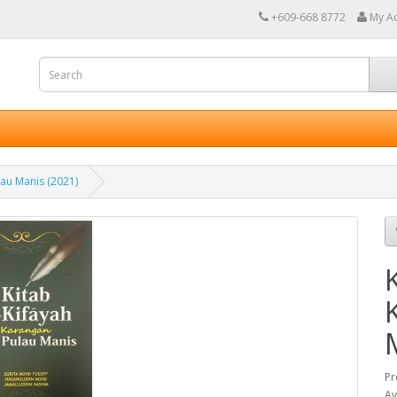
+609-668 8772
My A
lau Manis (2021)
Pr
Av