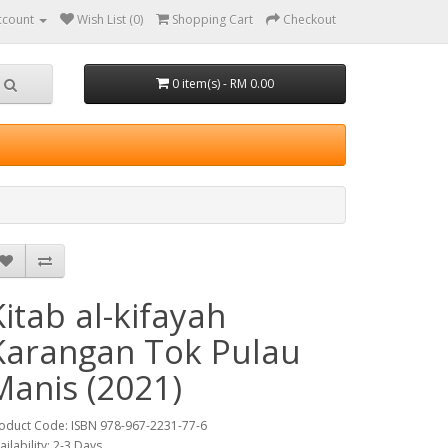
ccount
Wish List (0)
Shopping Cart
Checkout
0 item(s) - RM 0.00
Kitab al-kifayah
Karangan Tok Pulau
Manis (2021)
oduct Code: ISBN 978-967-2231-77-6
ailability: 2-3 Days