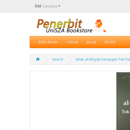
RM
Currency
Buku Ilmiah
e-Book
Jurnal
Modul
Search
Kitab al-kifayah Karangan Tok Pu