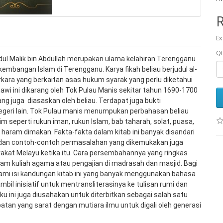
Ex
Qt
dul Malik bin Abdullah merupakan ulama kelahiran Terengganu 
bangan Islam di Terengganu. Karya fikah beliau berjudul al-
rkara yang berkaitan asas hukum syarak yang perlu diketahui 
jawi ini dikarang oleh Tok Pulau Manis sekitar tahun 1690-1700 
ng juga  diasaskan oleh beliau. Terdapat juga bukti 
negeri lain. Tok Pulau manis menumpukan perbahasan beliau 
 seperti rukun iman, rukun Islam, bab taharah, solat, puasa, 
 haram dimakan. Fakta-fakta dalam kitab ini banyak disandari 
an contoh-contoh permasalahan yang dikemukakan juga 
akat Melayu ketika itu. Cara persembahannya yang ringkas 
lam kuliah agama atau pengajian di madrasah dan masjid. Bagi 
isi kandungan kitab ini yang banyak menggunakan bahasa 
bil inisiatif untuk mentransliterasinya ke tulisan rumi dan 
ini juga diusahakan untuk diterbitkan sebagai salah satu 
an yang sarat dengan mutiara ilmu untuk digali oleh generasi 