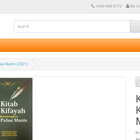
+609-668 8772
My A
lau Manis (2021)
Pr
Av