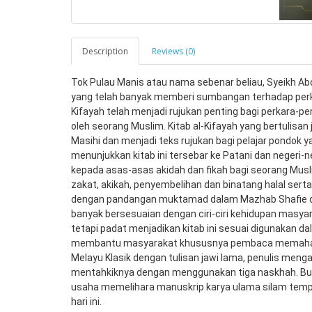
Description
Reviews (0)
Tok Pulau Manis atau nama sebenar beliau, Syeikh Ab
yang telah banyak memberi sumbangan terhadap perkem
Kifayah telah menjadi rujukan penting bagi perkara-pe
oleh seorang Muslim. Kitab al-Kifayah yang bertulisan 
Masihi dan menjadi teks rujukan bagi pelajar pondok ya
menunjukkan kitab ini tersebar ke Patani dan negeri-
kepada asas-asas akidah dan fikah bagi seorang Muslim
zakat, akikah, penyembelihan dan binatang halal serta
dengan pandangan muktamad dalam Mazhab Shafie d
banyak bersesuaian dengan ciri-ciri kehidupan masyar
tetapi padat menjadikan kitab ini sesuai digunakan da
membantu masyarakat khususnya pembaca memahami 
Melayu Klasik dengan tulisan jawi lama, penulis mengam
mentahkiknya dengan menggunakan tiga naskhah. Buku 
usaha memelihara manuskrip karya ulama silam tempat
hari ini.  