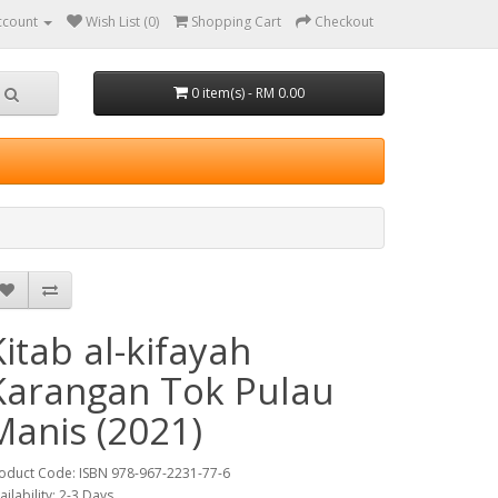
ccount
Wish List (0)
Shopping Cart
Checkout
0 item(s) - RM 0.00
Kitab al-kifayah
Karangan Tok Pulau
Manis (2021)
oduct Code: ISBN 978-967-2231-77-6
ailability: 2-3 Days