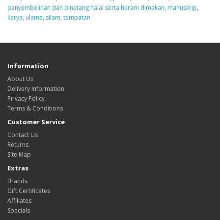
penyembelihan dan binatang halal serta haram dimakan
,
manuskrip
,
karya
,
ulama
,
silam
,
tempatan
Information
About Us
Delivery Information
Privacy Policy
Terms & Conditions
Customer Service
Contact Us
Returns
Site Map
Extras
Brands
Gift Certificates
Affiliates
Specials