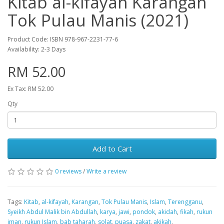
Kitab al-kifayah Karangan
Tok Pulau Manis (2021)
Product Code: ISBN 978-967-2231-77-6
Availability: 2-3 Days
RM 52.00
Ex Tax: RM 52.00
Qty
Add to Cart
0 reviews
/
Write a review
Tags:
Kitab
,
al-kifayah
,
Karangan
,
Tok Pulau Manis
,
Islam
,
Terengganu
,
Syeikh Abdul Malik bin Abdullah
,
karya
,
jawi
,
pondok
,
akidah
,
fikah
,
rukun
iman
,
rukun Islam
,
bab taharah
,
solat
,
puasa
,
zakat
,
akikah
,