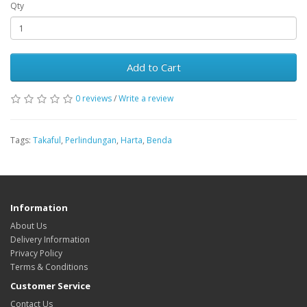
Qty
Add to Cart
0 reviews
/
Write a review
Tags:
Takaful
,
Perlindungan
,
Harta
,
Benda
Information
About Us
Delivery Information
Privacy Policy
Terms & Conditions
Customer Service
Contact Us