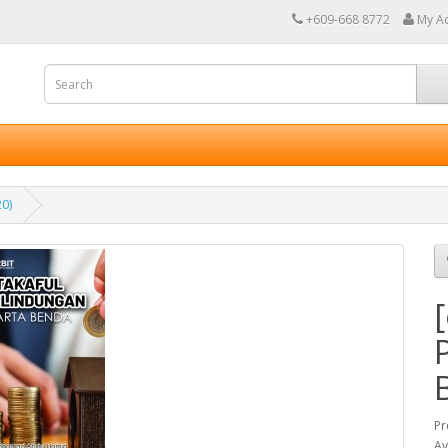
+609-668 8772
My A
20)
Pr
Av