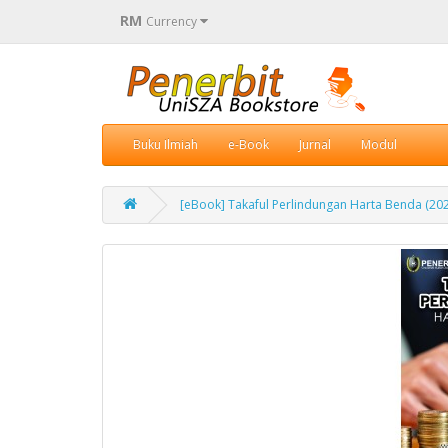
RM
Currency
Buku Ilmiah
e-Book
Jurnal
Modul
[eBook] Takaful Perlindungan Harta Benda (20