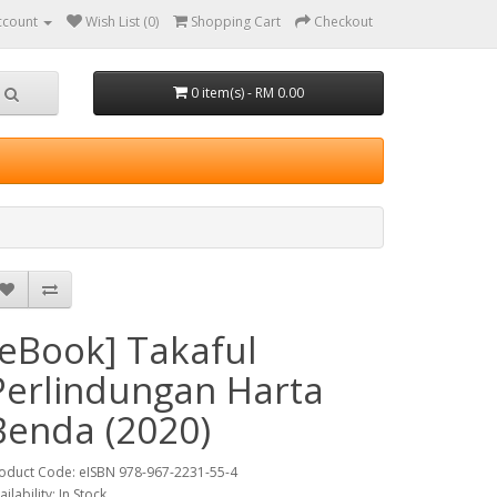
ccount
Wish List (0)
Shopping Cart
Checkout
0 item(s) - RM 0.00
[eBook] Takaful
Perlindungan Harta
Benda (2020)
oduct Code: eISBN 978-967-2231-55-4
ailability: In Stock