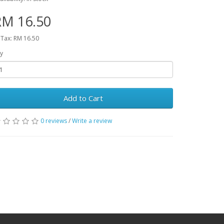
RM 16.50
 Tax: RM 16.50
y
Add to Cart
0 reviews
/
Write a review