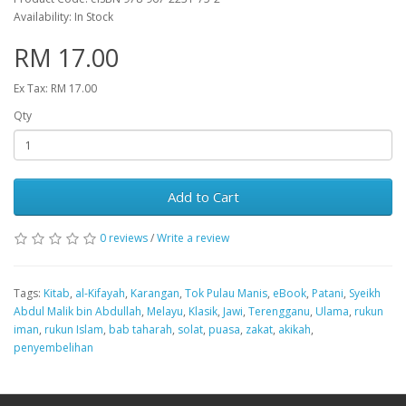
Availability: In Stock
RM 17.00
Ex Tax: RM 17.00
Qty
Add to Cart
0 reviews
/
Write a review
Tags:
Kitab
,
al-Kifayah
,
Karangan
,
Tok Pulau Manis
,
eBook
,
Patani
,
Syeikh
Abdul Malik bin Abdullah
,
Melayu
,
Klasik
,
Jawi
,
Terengganu
,
Ulama
,
rukun
iman
,
rukun Islam
,
bab taharah
,
solat
,
puasa
,
zakat
,
akikah
,
penyembelihan