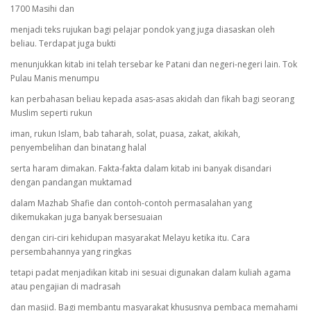
1700 Masihi dan
menjadi teks rujukan bagi pelajar pondok yang juga diasaskan oleh
beliau. Terdapat juga bukti
menunjukkan kitab ini telah tersebar ke Patani dan negeri-negeri lain. Tok
Pulau Manis menumpu
kan perbahasan beliau kepada asas-asas akidah dan fikah bagi seorang
Muslim seperti rukun
iman, rukun Islam, bab taharah, solat, puasa, zakat, akikah,
penyembelihan dan binatang halal
serta haram dimakan. Fakta-fakta dalam kitab ini banyak disandari
dengan pandangan muktamad
dalam Mazhab Shafie dan contoh-contoh permasalahan yang
dikemukakan juga banyak bersesuaian
dengan ciri-ciri kehidupan masyarakat Melayu ketika itu. Cara
persembahannya yang ringkas
tetapi padat menjadikan kitab ini sesuai digunakan dalam kuliah agama
atau pengajian di madrasah
dan masjid. Bagi membantu masyarakat khususnya pembaca memahami