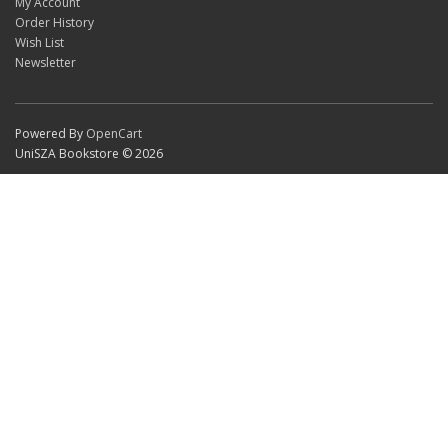
My Account
Order History
Wish List
Newsletter
Powered By
OpenCart
UniSZA Bookstore © 2026