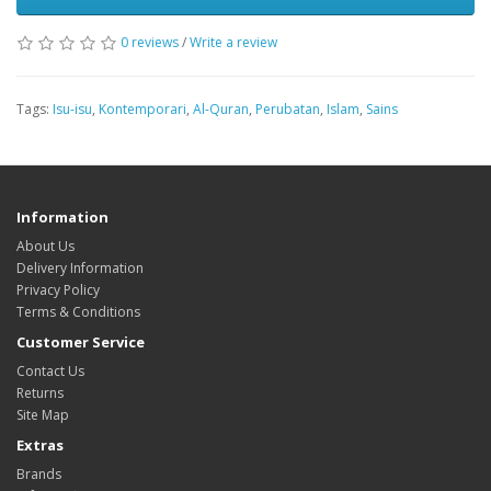
0 reviews
/
Write a review
Tags:
Isu-isu
,
Kontemporari
,
Al-Quran
,
Perubatan
,
Islam
,
Sains
Information
About Us
Delivery Information
Privacy Policy
Terms & Conditions
Customer Service
Contact Us
Returns
Site Map
Extras
Brands