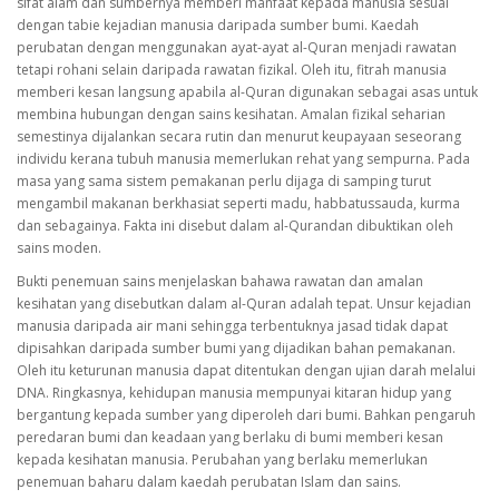
sifat alam dan sumbernya memberi manfaat kepada manusia sesuai
dengan tabie kejadian manusia daripada sumber bumi. Kaedah
perubatan dengan menggunakan ayat-ayat al-Quran menjadi rawatan
tetapi rohani selain daripada rawatan fizikal. Oleh itu, fitrah manusia
memberi kesan langsung apabila al-Quran digunakan sebagai asas untuk
membina hubungan dengan sains kesihatan. Amalan fizikal seharian
semestinya dijalankan secara rutin dan menurut keupayaan seseorang
individu kerana tubuh manusia memerlukan rehat yang sempurna. Pada
masa yang sama sistem pemakanan perlu dijaga di samping turut
mengambil makanan berkhasiat seperti madu, habbatussauda, kurma
dan sebagainya. Fakta ini disebut dalam al-Qurandan dibuktikan oleh
sains moden.
Bukti penemuan sains menjelaskan bahawa rawatan dan amalan
kesihatan yang disebutkan dalam al-Quran adalah tepat. Unsur kejadian
manusia daripada air mani sehingga terbentuknya jasad tidak dapat
dipisahkan daripada sumber bumi yang dijadikan bahan pemakanan.
Oleh itu keturunan manusia dapat ditentukan dengan ujian darah melalui
DNA. Ringkasnya, kehidupan manusia mempunyai kitaran hidup yang
bergantung kepada sumber yang diperoleh dari bumi. Bahkan pengaruh
peredaran bumi dan keadaan yang berlaku di bumi memberi kesan
kepada kesihatan manusia. Perubahan yang berlaku memerlukan
penemuan baharu dalam kaedah perubatan Islam dan sains.