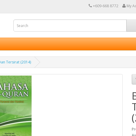
+609-668 8772
My A
an Tersirat (2014)
Pr
Av