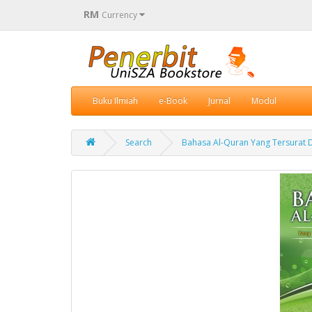
RM
Currency
Buku Ilmiah
e-Book
Jurnal
Modul
Search
Bahasa Al-Quran Yang Tersurat D