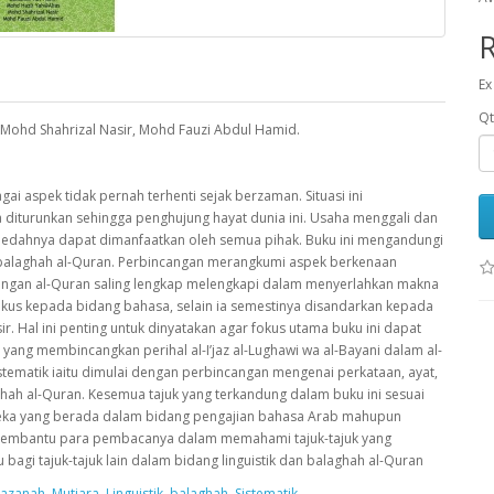
Ex
Qt
, Mohd Shahrizal Nasir, Mohd Fauzi Abdul Hamid.
 aspek tidak pernah terhenti sejak berzaman. Situasi ini
a diturunkan sehingga penghujung hayat dunia ini. Usaha menggali dan
faedahnya dapat dimanfaatkan oleh semua pihak. Buku ini mengandungi
n balaghah al-Quran. Perbincangan merangkumi aspek berkenaan
dungan al-Quran saling lengkap melengkapi dalam menyerlahkan makna
fokus kepada bidang bahasa, selain ia semestinya disandarkan kepada
r. Hal ini penting untuk dinyatakan agar fokus utama buku ini dapat
h yang membincangkan perihal al-I’jaz al-Lughawi wa al-Bayani dalam al-
tematik iaitu dimulai dengan perbincangan mengenai perkataan, ayat,
ghah al-Quran. Kesemua tajuk yang terkandung dalam buku ini sesuai
ereka yang berada dalam bidang pengajian bahasa Arab mahupun
at membantu para pembacanya dalam memahami tajuk-tajuk yang
agi tajuk-tajuk lain dalam bidang linguistik dan balaghah al-Quran
azanah
,
Mutiara
,
Linguistik
,
balaghah
,
Sistematik