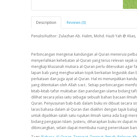
Description
Reviews (0)
Penulis/Author: Zulazhan Ab. Halim, Mohd. Hazli Yah @ Alias
Perbincangan mengenai kandungan al-Quran menerusi pelbagai
menyerlahkan kehebatan al-Quran yang terus relevan sejak i
mengkaji khazanah mutiara al-Quran perlu diteruskan agar 
lapan bab yang menghuraikan topik berkaitan linguistik da
perkataan dan juga ayat al-Quran. Hal ini menunjukkan kan
yang ditentukan oleh Allah s.w.t.. Setiap perbincangan mem
kitab-kitab tafsir muktabar dan pandangan ulama bidang tafsi
dilihat secara jelas iaitu sebagai sebuah bahan bacaan ilmia
Quran. Penyusunan bab-bab dalam buku ini dibuat secara sis
laras bahasa dalam al-Quran dan diakhiri dengan tajuk bala
untuk dijadikan salah satu rujukan ilmiah sama ada bagi m
bidang pengajian Islam. Justeru, diharapkan buku ini dap
dibincangkan, selain dapat membuka ruang penerokaan baru b
Tags:
Bahasa
,
Al-Quran
,
Tersurat
,
Tersirat
,
Ilmiah
,
Relevan
,
Kh