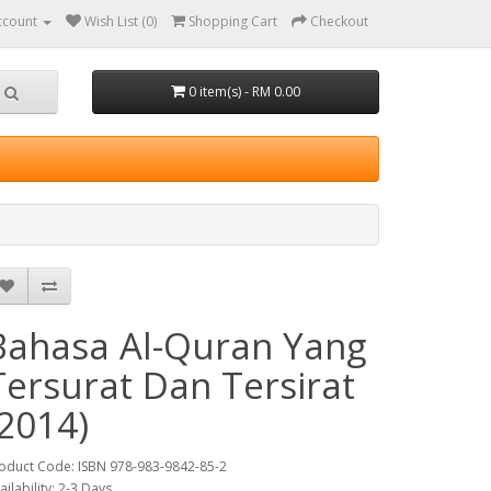
ccount
Wish List (0)
Shopping Cart
Checkout
0 item(s) - RM 0.00
Bahasa Al-Quran Yang
Tersurat Dan Tersirat
(2014)
oduct Code: ISBN 978-983-9842-85-2
ailability: 2-3 Days