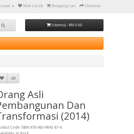
ccount
Wish List (0)
Shopping Cart
Checkout
0 item(s) - RM 0.00
Orang Asli
Pembangunan Dan
Transformasi (2014)
oduct Code: ISBN 978-983-9842-87-6
ailability: In Stock