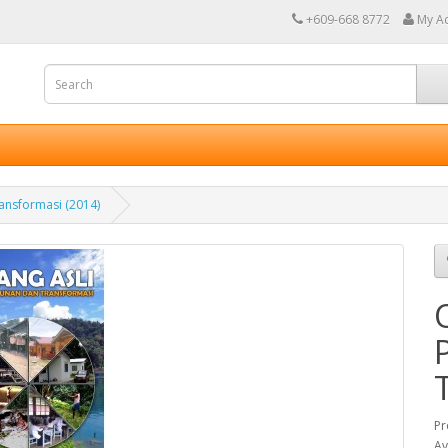
+609-668 8772
My A
ansformasi (2014)
Pr
Av