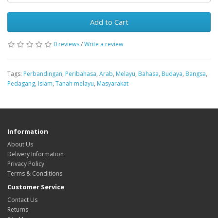
Add to Cart
0 reviews
/
Write a review
Tags:
Perbandingan
,
Peribahasa
,
Arab
,
Melayu
,
Bahasa
,
Budaya
,
Bangsa
,
Pedagang
,
Islam
,
Tanah melayu
,
Masyarakat
Information
About Us
Delivery Information
Privacy Policy
Terms & Conditions
Customer Service
Contact Us
Returns