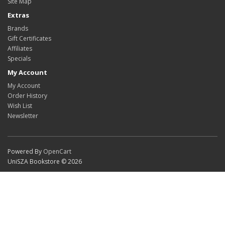
Site Map
Extras
Brands
Gift Certificates
Affiliates
Specials
My Account
My Account
Order History
Wish List
Newsletter
Powered By
OpenCart
UniSZA Bookstore © 2026