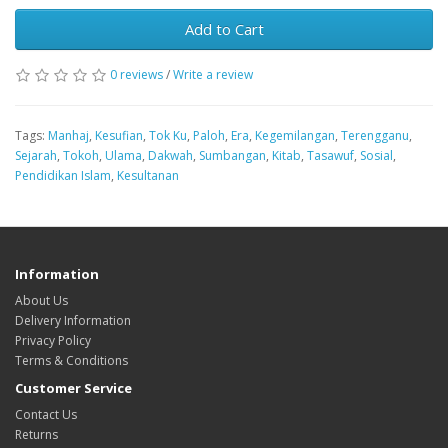
Add to Cart
0 reviews
/
Write a review
Tags:
Manhaj
,
Kesufian
,
Tok Ku
,
Paloh
,
Era
,
Kegemilangan
,
Terengganu
,
Sejarah
,
Tokoh
,
Ulama
,
Dakwah
,
Sumbangan
,
Kitab
,
Tasawuf
,
Sosial
,
Pendidikan Islam
,
Kesultanan
Information
About Us
Delivery Information
Privacy Policy
Terms & Conditions
Customer Service
Contact Us
Returns