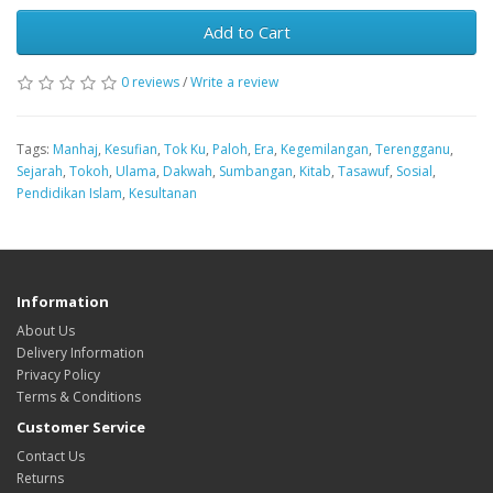
Add to Cart
0 reviews
/
Write a review
Tags:
Manhaj
,
Kesufian
,
Tok Ku
,
Paloh
,
Era
,
Kegemilangan
,
Terengganu
,
Sejarah
,
Tokoh
,
Ulama
,
Dakwah
,
Sumbangan
,
Kitab
,
Tasawuf
,
Sosial
,
Pendidikan Islam
,
Kesultanan
Information
About Us
Delivery Information
Privacy Policy
Terms & Conditions
Customer Service
Contact Us
Returns