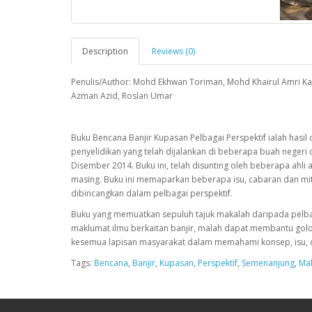
Description
Reviews (0)
Penulis/Author: Mohd Ekhwan Toriman, Mohd Khairul Amri Ka
Azman Azid, Roslan Umar
Buku Bencana Banjir Kupasan Pelbagai Perspektif ialah hasil
penyelidikan yang telah dijalankan di beberapa buah negeri 
Disember 2014. Buku ini, telah disunting oleh beberapa ahl
masing. Buku ini memaparkan beberapa isu, cabaran dan mit
dibincangkan dalam pelbagai perspektif.
Buku yang memuatkan sepuluh tajuk makalah daripada pelba
maklumat ilmu berkaitan banjir, malah dapat membantu golo
kesemua lapisan masyarakat dalam memahami konsep, isu, ca
Tags:
Bencana
,
Banjir
,
Kupasan
,
Perspektif
,
Semenanjung
,
Mal