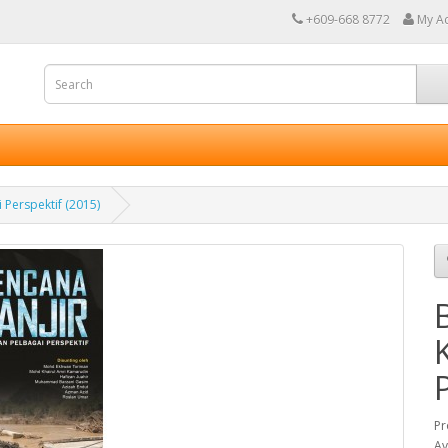
+609-668 8772
My A
 Perspektif (2015)
Pr
Av