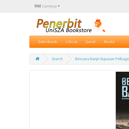
RM
Currency
Buku Ilmiah
e-Book
Jurnal
Modul
Search
Bencana Banjir Kupasan Pelbagai