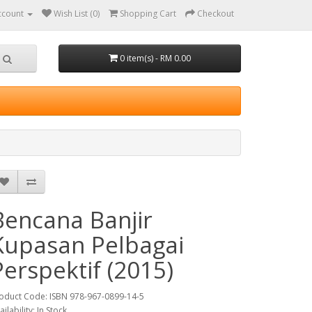
ccount
Wish List (0)
Shopping Cart
Checkout
0 item(s) - RM 0.00
Bencana Banjir
Kupasan Pelbagai
Perspektif (2015)
oduct Code: ISBN 978-967-0899-14-5
ailability: In Stock