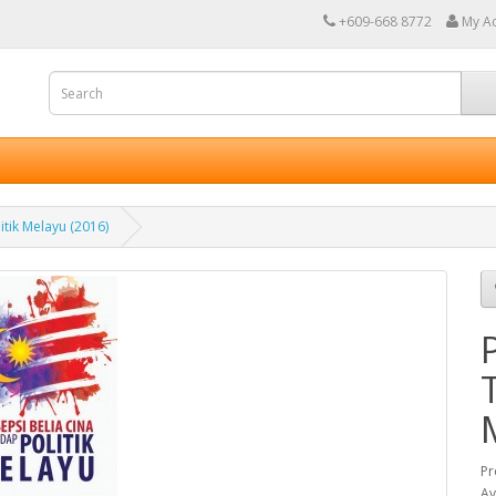
+609-668 8772
My A
itik Melayu (2016)
Pr
Av