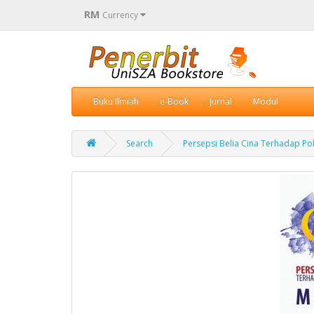
RM
Currency
Buku Ilmiah
e-Book
Jurnal
Modul
Search
Persepsi Belia Cina Terhadap Pol