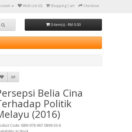
ccount
Wish List (0)
Shopping Cart
Checkout
0 item(s) - RM 0.00
Persepsi Belia Cina
Terhadap Politik
Melayu (2016)
oduct Code: ISBN 978-967-0899-33-6
ailability: In Stock