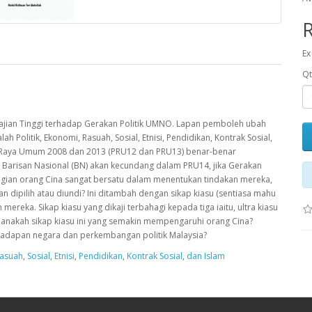
Ex
Qt
ngajian Tinggi terhadap Gerakan Politik UMNO. Lapan pemboleh ubah
h Politik, Ekonomi, Rasuah, Sosial, Etnisi, Pendidikan, Kontrak Sosial,
han Raya Umum 2008 dan 2013 (PRU12 dan PRU13) benar-benar
il Barisan Nasional (BN) akan kecundang dalam PRU14, jika Gerakan
agian orang Cina sangat bersatu dalam menentukan tindakan mereka,
 dipilih atau diundi? Ini ditambah dengan sikap kiasu (sentiasa mahu
reka. Sikap kiasu yang dikaji terbahagi kepada tiga iaitu, ultra kiasu
p manakah sikap kiasu ini yang semakin mempengaruhi orang Cina?
hadapan negara dan perkembangan politik Malaysia?
asuah
,
Sosial
,
Etnisi
,
Pendidikan
,
Kontrak Sosial
,
dan Islam