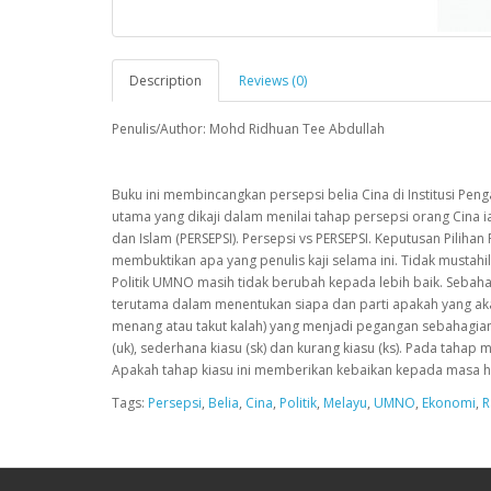
Description
Reviews (0)
Penulis/Author: Mohd Ridhuan Tee Abdullah
Buku ini membincangkan persepsi belia Cina di Institusi Pe
utama yang dikaji dalam menilai tahap persepsi orang Cina iala
dan Islam (PERSEPSI). Persepsi vs PERSEPSI. Keputusan Pili
membuktikan apa yang penulis kaji selama ini. Tidak mustah
Politik UMNO masih tidak berubah kepada lebih baik. Sebah
terutama dalam menentukan siapa dan parti apakah yang akan
menang atau takut kalah) yang menjadi pegangan sebahagian me
(uk), sederhana kiasu (sk) dan kurang kiasu (ks). Pada taha
Apakah tahap kiasu ini memberikan kebaikan kepada masa 
Tags:
Persepsi
,
Belia
,
Cina
,
Politik
,
Melayu
,
UMNO
,
Ekonomi
,
R