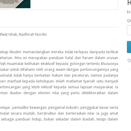
Ex
Qt
fwat Ishak, Nadhirah Nordin
etiap Muslim memandangkan mereka tidak terlepas daripada terlibat
eharian. Ilmu ini merupakan panduan halal dan haram dalam urusan
qh muamalat kelihatan eksklusif kepada golongan tertentu khususnya
 sukar untuk difahami oleh orang awam dengan perbincangannya yang
 muamalat tidak hanya berkaitan hukum dan peraturan, namun padanya
eri manfaat kepada kehidupan. Inilah matlamat Syariah iaitu menjadi
erbincangan yang lebih inklusif kepada semua lapisan masyarakat. Ia
mun diadun dengan elemen nilai yang perlu dititikberatkan dalam
pelajar, pentadbir kewangan, pengamal industri, penggubal dasar serta
at secara mudah, berstruktur dan berteraskan nilai. Ia juga amat
 sebagai panduan hidup, bukan sekadar dalam ibadah, tetapi dalam