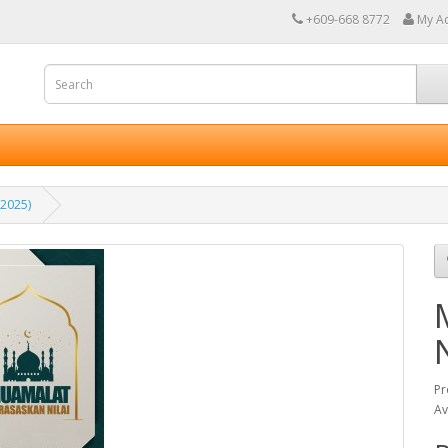
+609-668 8772
My A
(2025)
Pr
Av