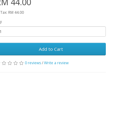
RM 44.00
 Tax: RM 44.00
y
Add to Cart
0 reviews
/
Write a review