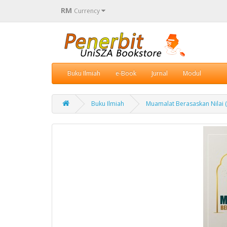
RM
Currency
Buku Ilmiah
e-Book
Jurnal
Modul
Buku Ilmiah
Muamalat Berasaskan Nilai 