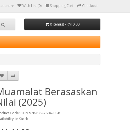
ccount
Wish List (0)
Shopping Cart
Checkout
0 item(s) - RM 0.00
Muamalat Berasaskan
Nilai (2025)
oduct Code: ISBN 978-629-7804-11-8
ailability: In Stock