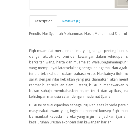
Description
Reviews (0)
Penulis: Nur Syahirah Mohammad Nasir, Muhammad Shahrul i
Fiqh muamalat merupakan ilmu yang sangat penting buat s
dengan aktiviti ekonomi dan kewangan dalam kehidupan s
berkaitan wang, harta dan muamalat. Walaubagaimanapun fi
yang mempunyai latarbelakang pengajian agama, dan agak
terlalu teknikal dan dalam bahasa Arab. Hakikatnya fiqh
sarat dengan nilai kebaikan yang jika diamalkan akan memb
rahmat buat sekalian alam. Justeru, buku ini menawarkan p
bukan sahaja membahaskan aspek teori dan aplikasi, na
kehidupan manusia selari dengan matlamat Syariah.
Buku ini sesuai dijadikan sebagai rujukan asas kepada para 
masyarakat awam yang ingin memahami konsep fiqh muamal
bermanfaat kepada mereka yang ingin menjadikan Syariah
keseluruhan urusan ekonomi dan kewangan harian.