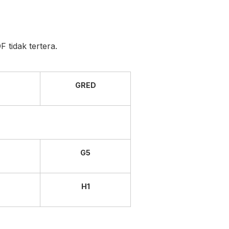
 tidak tertera.
GRED
G5
H1