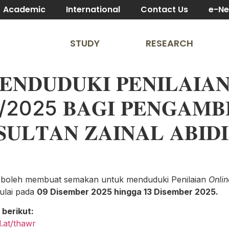
Academic
International
Contact Us
e-N
STUDY
RESEARCH
𝐍𝐃𝐔𝐃𝐔𝐊𝐈 𝐏𝐄𝐍𝐈𝐋𝐀𝐈𝐀𝐍
5 𝐁𝐀𝐆𝐈 𝐏𝐄𝐍𝐆𝐀𝐌𝐁𝐈
 𝐒𝐔𝐋𝐓𝐀𝐍 𝐙𝐀𝐈𝐍𝐀𝐋 𝐀𝐁𝐈𝐃𝐈
boleh membuat semakan untuk menduduki Penilaian
Onlin
ulai pada
09 Disember 2025 hingga 13 Disember 2025.
berikut:
l.at/thawr