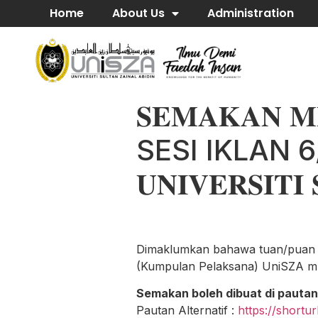
Home
About Us
Administration
𝐒𝐄𝐌𝐀𝐊𝐀𝐍 𝐌
SESI IKLAN 6/202
𝐔𝐍𝐈𝐕𝐄𝐑𝐒𝐈𝐓𝐈
Dimaklumkan bahawa tuan/puan 
(Kumpulan Pelaksana) UniSZA m
Semakan boleh dibuat di pautan 
Pautan Alternatif :
https://shortur