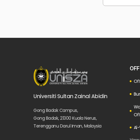
OFF
Off
Bur
Universiti Sultan Zainal Abidin
Wa
Gong Badak Campus,
Of
Gong Badak, 21300 Kuala Nerus,
Terengganu Darul Iman, Malaysia
Al-
View