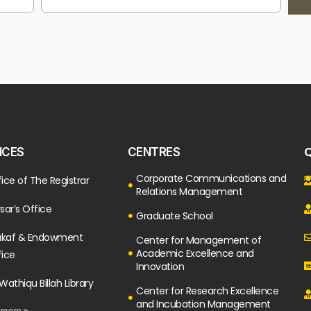
Q
ICES
CENTRES
Corporate Communications and
ice of The Registrar
Relations Management
sar’s Office
Graduate School
kaf & Endowment
Center for Management of
Academic Excellence and
fice
Innovation
Wathiqu Billah Library
Center for Research Excellence
and Incubation Management
 more »