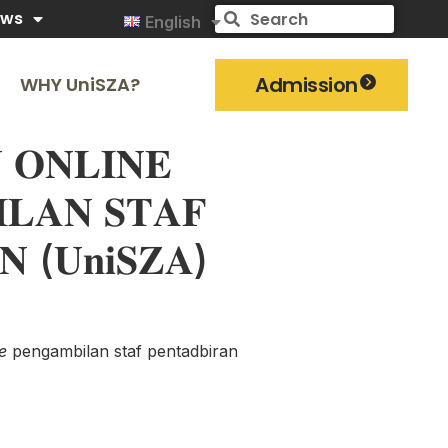
ews
English
Admission
WHY UniSZA?
 𝐎𝐍𝐋𝐈𝐍𝐄
𝐀𝐍 𝐒𝐓𝐀𝐅
𝐍 (𝐔𝐧𝐢𝐒𝐙𝐀)
e
pengambilan staf pentadbiran